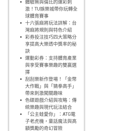
體驗無與倫比的運彩刺
激！TU娛樂城帶你玩轉全
球體育賽事
十六張麻將玩法詳解：台
灣麻將規則與特色介紹
彩券投注技巧四大策略分
享提高大樂透中獎率的秘
訣
運動彩券：支持體育產業
與享受賽事樂趣的雙贏選
擇
刮刮樂新作登場！「金幣
大作戰」與「猜拳高手」
帶來刺激闖關趣味
色碟遊戲介紹與攻略：傳
統樂趣與現代玩法結合
「公主蛙愛你」：ATG電
子老虎機，童話魔法與高
額獎勵的奇幻冒險