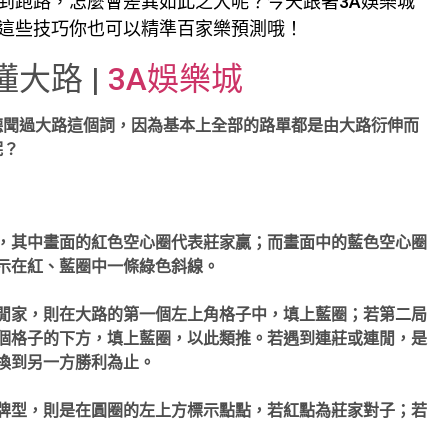
到跑路，怎麼會差異如此之大呢？今天跟著3A娛樂城
這些技巧你也可以精準百家樂預測哦！
大路 |
3A娛樂城
聽聞過大路這個詞，因為基本上全部的路單都是由大路衍伸而
呢？
，其中畫面的紅色空心圈代表莊家贏；而畫面中的藍色空心圈
示在紅、藍圈中一條綠色斜線。
閒家，則在大路的第一個左上角格子中，填上藍圈；若第二局
個格子的下方，填上藍圈，以此類推。若遇到連莊或連閒，是
換到另一方勝利為止。
牌型，則是在圓圈的左上方標示點點，若紅點為莊家對子；若