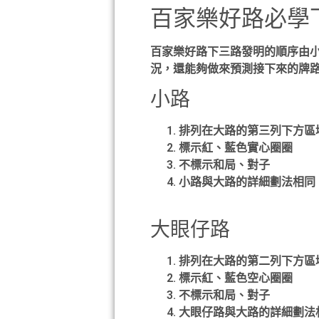
百家樂好路必學下
百家樂好路下三路發明的順序由
況，還能夠做來預測接下來的牌
小路
排列在大路的第三列下方區
標示紅、藍色實心圈圈
不標示和局、對子
小路與大路的詳細劃法相同
大眼仔路
排列在大路的第二列下方區
標示紅、藍色空心圈圈
不標示和局、對子
大眼仔路與大路的詳細劃法