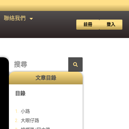
聯絡我們
註冊
登入
文章目錄
目錄
小路
大眼仔路