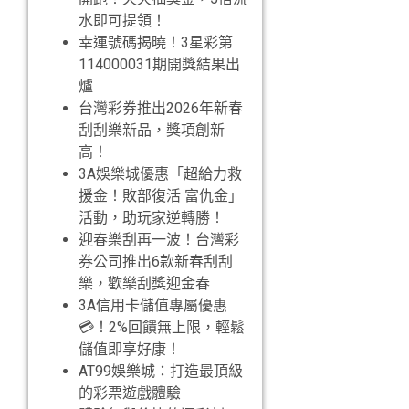
水即可提領！
幸運號碼揭曉！3星彩第
114000031期開獎結果出
爐
台灣彩券推出2026年新春
刮刮樂新品，獎項創新
高！
3A娛樂城優惠「超給力救
援金！敗部復活 富仇金」
活動，助玩家逆轉勝！
迎春樂刮再一波！台灣彩
券公司推出6款新春刮刮
樂，歡樂刮獎迎金春
3A信用卡儲值專屬優惠
💳！2%回饋無上限，輕鬆
儲值即享好康！
AT99娛樂城：打造最頂級
的彩票遊戲體驗