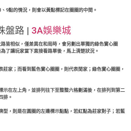
8、9點的情況，則會以黃點標記在圈圈的中間。
盤路 |
3A娛樂城
大路皆相似，僅差異在和局時，會另劃出單獨的綠色實心圈
是為了讓玩家當下直接看路單後，馬上清楚狀況。
表莊家；而看到藍色實心圈圈，則代表閒家；綠色實心圈圈，
標示在左上角，並排列往下至整整六格劃滿後，在排列到第二
四排。
牌型，則是在圓圈的左邊標示點點，若紅點為莊家對子；若藍