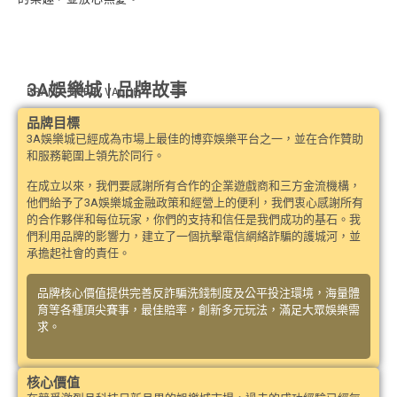
3A娛樂城 | 品牌故事
BRAND CORE VALUE
品牌目標
3A娛樂城已經成為市場上最佳的博弈娛樂平台之一，並在合作贊助
和服務範圍上領先於同行。
在成立以來，我們要感謝所有合作的企業遊戲商和三方金流機構，
他們給予了3A娛樂城金融政策和經營上的便利，我們衷心感謝所有
的合作夥伴和每位玩家，你們的支持和信任是我們成功的基石。我
們利用品牌的影響力，建立了一個抗擊電信網絡詐騙的護城河，並
承擔起社會的責任。
品牌核心價值提供完善反詐騙洗錢制度及公平投注環境，海量體
育等各種頂尖賽事，最佳賠率，創新多元玩法，滿足大眾娛樂需
求。
核心價值