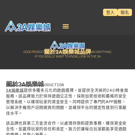
登入
報名
關於3A娛樂城品牌
GOOD PRODUCTS THEMSELVES SPEAK LOUDER THAN ANYTHING
IF YOU REALLY WANT TO KNOW, LOOK IN THE 3A
關於3A娛樂城
BRAND STORY INTRODUCTION
3A娛樂城
提供多種多元化的遊戲選擇，並提供全天候的24小時會員
服務。該品牌致力於保持遊戲公正性，採用加密技術和嚴格的安全
管理系統，以確保玩家的資金安全。同時提供了專門的APP服務，
以解決手機用戶訪問網頁的問題，並確保平台的穩定性達到行業最
佳水平。
該品牌也與第三方金流合作，以處理存款和提款事務，確保資金安
全性，並贏得玩家的信任和肯定，致力於讓每位玩家都能享受遊戲
的樂趣，並放心無憂。