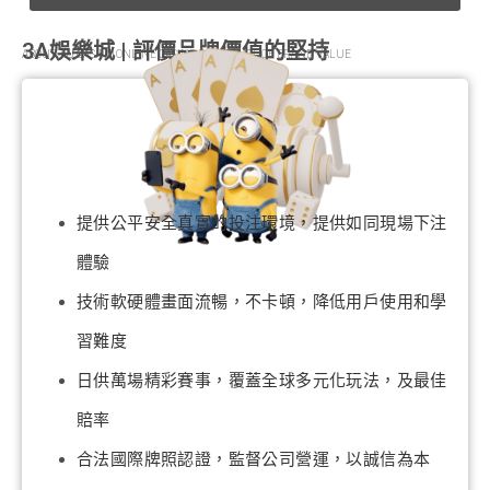
3A娛樂城 | 評價品牌價值的堅持
ABOUT TU CASINO ONLINE CASINO INSISTENCE OF BRAND VALUE
提供公平安全真實的投注環境，提供如同現場下注
體驗
技術軟硬體畫面流暢，不卡頓，降低用戶使用和學
習難度
日供萬場精彩賽事，覆蓋全球多元化玩法，及最佳
賠率
合法國際牌照認證，監督公司營運，以誠信為本