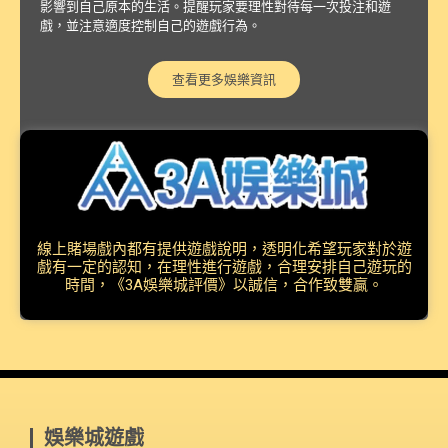
影響到自己原本的生活。提醒玩家要理性對待每一次投注和遊
戲，並注意適度控制自己的遊戲行為。
查看更多娛樂資訊
線上賭場戲內都有提供遊戲說明，透明化希望玩家對於遊
戲有一定的認知，在理性進行遊戲，合理安排自己遊玩的
時間，《3A娛樂城評價》以誠信，合作致雙贏。
3A娛樂城 了解更多
娛樂城遊戲