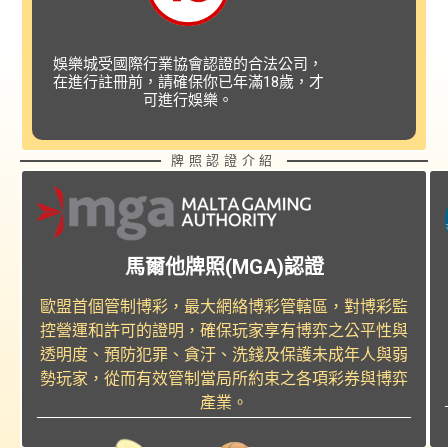
娛樂城受國際行業協會認證的合法公司，
在進行註冊前，請確保你已年滿18歲，才
可進行娛樂。
牌照認證介紹
馬爾他牌照(MGA)認證
歐盟首個管制博彩，最大網絡博彩管轄區，對博彩監
控營運和許可的證明，確保玩家享有博弈之公平性與
透明度、預防犯罪、貪汙、洗錢及保護未成年人與弱
勢玩家，從而有效管制當局所約束之各項彩券與博弈
產業。