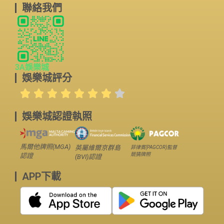
聯絡我們
3A娛樂城
娛樂城評分
娛樂城認證執照
馬爾他牌照(MGA)
英屬維爾京群島
菲律賓(PAGCOR)監督
競猜牌照
認證
(BVI)認證
APP下載