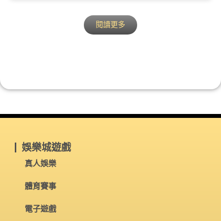
閱讀更多
3A娛樂城 了解更多
娛樂城遊戲
真人娛樂
體育賽事
電子遊戲