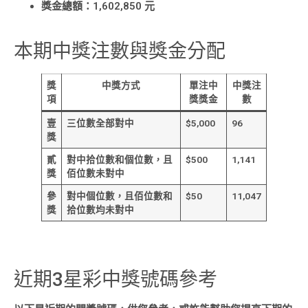
獎金總額
：1,602,850 元
本期中獎注數與獎金分配
獎
中獎方式
單注中
中獎注
項
獎獎金
數
壹
三位數全部對中
$5,000
96
獎
貳
對中拾位數和個位數，且
$500
1,141
獎
佰位數未對中
參
對中個位數，且佰位數和
$50
11,047
獎
拾位數均未對中
近期3星彩中獎號碼參考