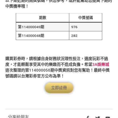
以下是近期的開獎號碼，供您參考，或許能幫助您提高下期的
中獎機率哦！
期數
中獎號碼
第114000049期
976
第114000048期
282
購買彩券時，請根據自身財務狀況理性投注，適度玩彩不過
度，才能輕鬆享受其中的樂趣而不造成負擔。希望
3A娛樂城
這次整理的第114000050期中獎資訊對您有幫助！最終中獎
號碼請以台灣彩券官方公布為準！
立即註冊
分享給朋友