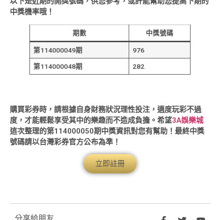
以下是近期的開獎號碼，供您參考，或許能幫助您提高下期的
中獎機率哦！
期數
中獎號碼
第114000049期
976
第114000048期
282
購買彩券時，請根據自身財務狀況理性投注，適度玩彩不過
度，才能輕鬆享受其中的樂趣而不造成負擔。希望
3A娛樂城
這次整理的第114000050期中獎資訊對您有幫助！最終中獎
號碼請以台灣彩券官方公布為準！
立即註冊
分享給朋友