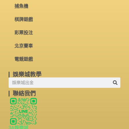
捕魚機
棋牌遊戲
彩票投注
北京賽車
電競遊戲
娛樂城教學
聯絡我們
3A娛樂城