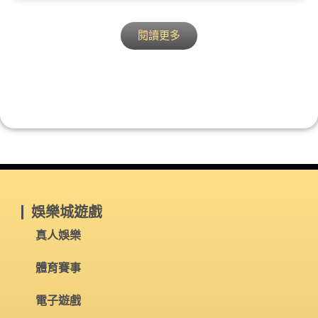
閱讀更多
3A娛樂城 了解更多
娛樂城遊戲
真人娛樂
體育賽事
電子遊戲