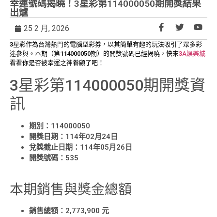
幸運號碼揭曉！3星彩第114000050期開獎結果
出爐
25 2 月, 2026
3星彩作為台灣熱門的電腦型彩券，以其簡單有趣的玩法吸引了眾多彩
迷參與。本期（第114000050期）的開獎號碼已經揭曉，快來
3A娛樂城
看看你是否被幸運之神眷顧了吧！
3星彩第114000050期開獎資
訊
期別
：114000050
開獎日期
：114年02月24日
兌獎截止日期
：114年05月26日
開獎號碼
：535
本期銷售與獎金總額
銷售總額
：2,773,900 元