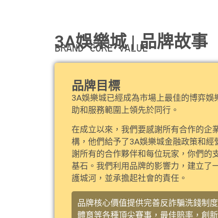
3A娛樂城 | 品牌故事
BRAND CORE VALUE
品牌目標
3A娛樂城已經成為市場上最佳的博弈娛
助和服務範圍上領先於同行。
在成立以來，我們要感謝所有合作的企
構，他們給予了3A娛樂城金融政策和經
謝所有的合作夥伴和每位玩家，你們的
基石。我們利用品牌的影響力，建立了
護城河，並承擔起社會的責任。
品牌核心價值提供完善反詐騙洗錢制度
體育等各種頂尖賽事，最佳賠率，創新