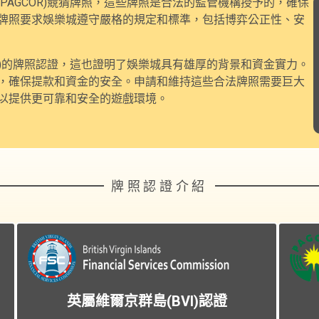
(PAGCOR)競猜牌照，這些牌照是合法的監管機構授予的，確保
牌照要求娛樂城遵守嚴格的規定和標準，包括博弈公正性、安
VI)的牌照認證，這也證明了娛樂城具有雄厚的背景和資金實力。
，確保提款和資金的安全。申請和維持這些合法牌照需要巨大
以提供更可靠和安全的遊戲環境。
牌照認證介紹
英屬維爾京群島(BVI)認證