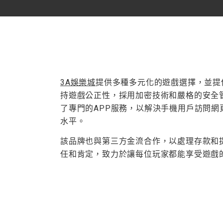
3A娛樂城
提供多種多元化的遊戲選擇，並提
持遊戲公正性，採用加密技術和嚴格的安全
了專門的APP服務，以解決手機用戶訪問
水平。
該品牌也與第三方金流合作，以處理存款和
任和肯定，致力於讓每位玩家都能享受遊戲