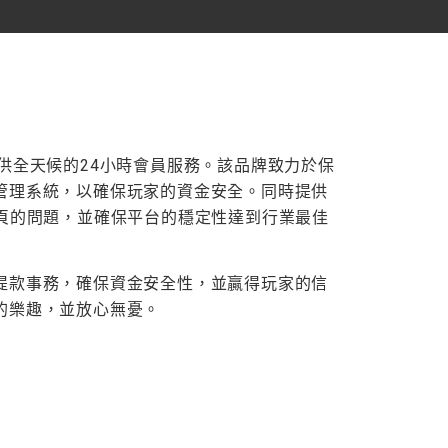
供全天候的24小時會員服務。該品牌致力於保
管理系統，以確保玩家的資金安全。同時提供
網頁的問題，並確保平台的穩定性達到行業最佳
提款事務，確保資金安全性，並贏得玩家的信
的樂趣，並放心無憂。