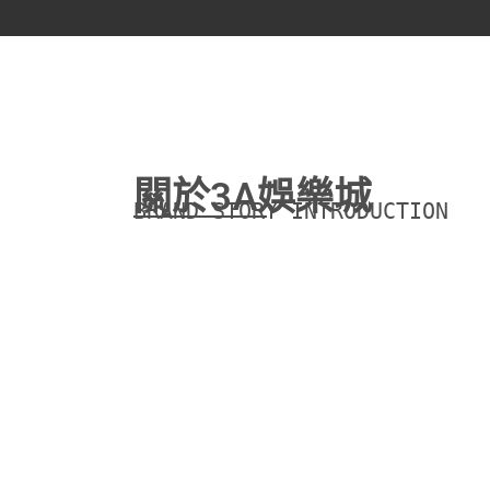
關於3A娛樂城
BRAND STORY INTRODUCTION