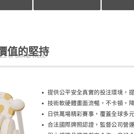
牌價值的堅持
NCE OF BRAND VALUE
提供公平安全真實的投注環境，
技術軟硬體畫面流暢，不卡頓，
日供萬場精彩賽事，覆蓋全球多
合法國際牌照認證，監督公司營