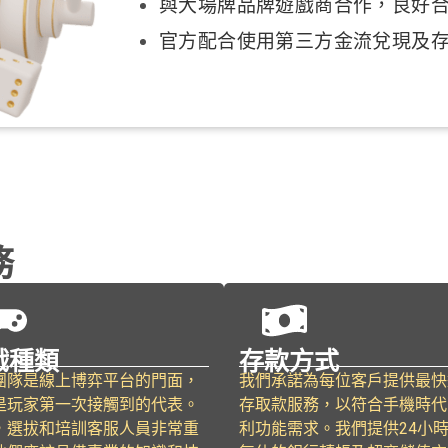
與大場牌品牌遊戲商合作，良好
官方配合使用第三方金流兌現及
務
戲種類
存款方式
團隊是線上博弈平台的門面，
我們承諾為每位客戶提供最快
是玩家第一次接觸到的代表。
存取款服務，以符合手機時代
，選拔和培訓客服人員非常重
利功能需求。我們提供24小