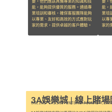
要，他們應該具備專業的知識和技
要，
能，能夠提供優質的服務。通過專
能，
業培訓和審核，確保客服團隊能夠
業培
以專業、友好和高效的方式應對玩
以專
家的需求，提供卓越的客戶體驗。
家的
3A娛樂城 | 線上賭
ONLINE CASINO INTERNATIONAL CERT