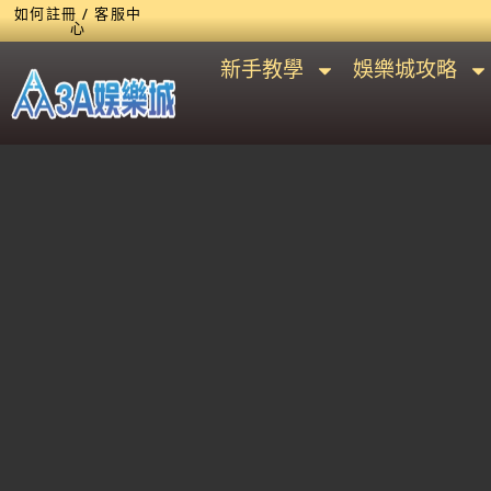
如何註冊 / 客服中
心
新手教學
娛樂城攻略