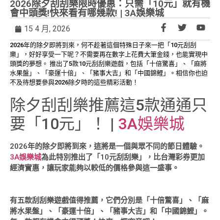
2026除夕刮刮樂限時優惠：只需「10元」就有機
會中頭獎!快來看有哪幾款! | 3A娛樂城
15 4 月, 2026
2026年的除夕即將到來，何不趁著這個特殊日子來一把「10元刮刮
樂」，好好享受一下呢？不需要再在數字上花費大筆金錢，也能實現中
頭獎的夢想。 推出了5款10元刮刮樂遊戲，包括「十倍驚喜」、「麻將
水果盤」、「豪運十倍」、「豬事大吉」和「中國錦鯉」。相信你也迫
不及待想要參與2026除夕時的這些精彩活動！
除夕刮刮樂推薦這5款通通只
要「10元」！ |
3A娛樂城
2026年的除夕即將到來，這將是一個與眾不同的節日體驗。
3A娛樂城
為此特別推出了「10元刮刮樂」，比台灣彩券更加
經濟實惠，讓玩家能夠以較低的價格參與這一盛事。
有五款刮刮樂遊戲值得推薦，它們分別是「十倍驚喜」、「麻
將水果盤」、「豪運十倍」、「豬事大吉」和「中國錦鯉」。