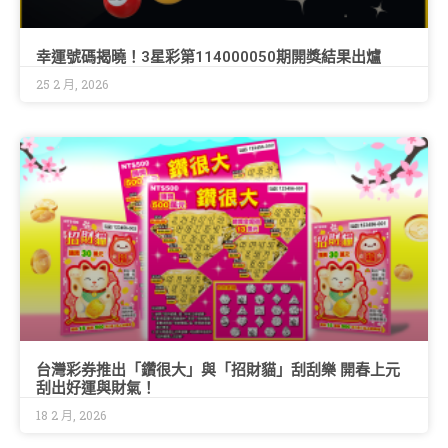
幸運號碼揭曉！3星彩第114000050期開獎結果出爐
25 2 月, 2026
台灣彩券推出「鑽很大」與「招財貓」刮刮樂 開春上元
刮出好運與財氣！
18 2 月, 2026