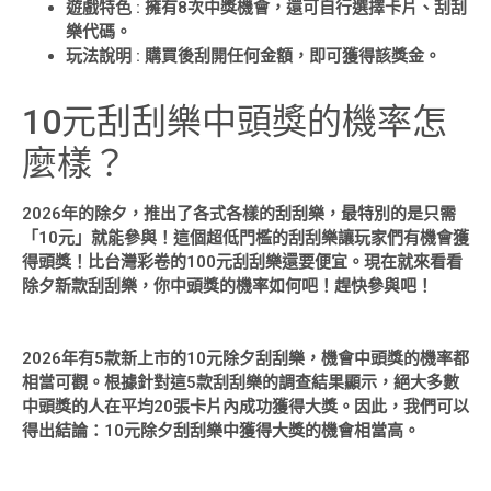
遊戲特色 : 擁有8次中獎機會，還可自行選擇卡片、刮刮
樂代碼。
玩法說明 : 購買後刮開任何金額，即可獲得該獎金。
10元刮刮樂中頭獎的機率怎
麼樣？
2026年的除夕，推出了各式各樣的刮刮樂，最特別的是只需
「10元」就能參與！這個超低門檻的刮刮樂讓玩家們有機會獲
得頭獎！比台灣彩卷的100元刮刮樂還要便宜。現在就來看看
除夕新款刮刮樂，你中頭獎的機率如何吧！趕快參與吧！
2026年有5款新上市的10元除夕刮刮樂，機會中頭獎的機率都
相當可觀。根據針對這5款刮刮樂的調查結果顯示，絕大多數
中頭獎的人在平均20張卡片內成功獲得大獎。因此，我們可以
得出結論：10元除夕刮刮樂中獲得大獎的機會相當高。