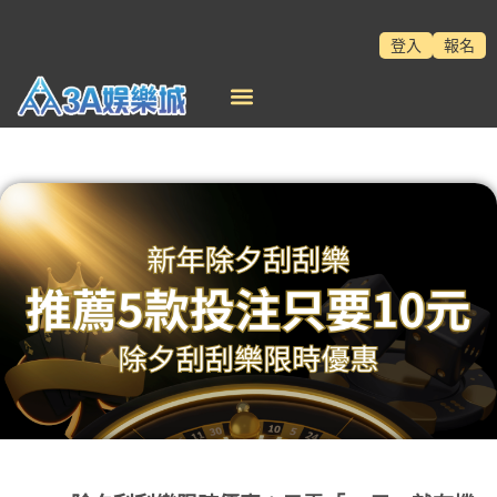
登入
報名