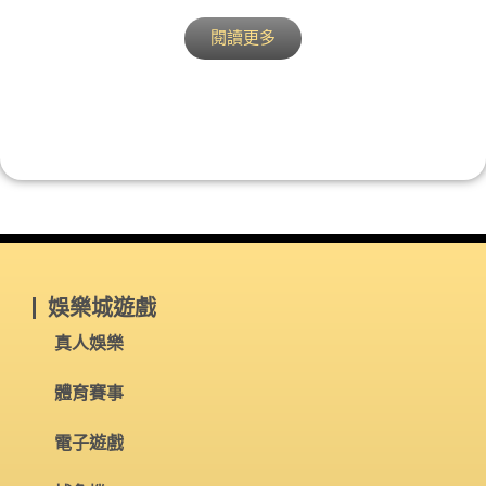
閱讀更多
3A娛樂城 了解更多
娛樂城遊戲
真人娛樂
體育賽事
電子遊戲