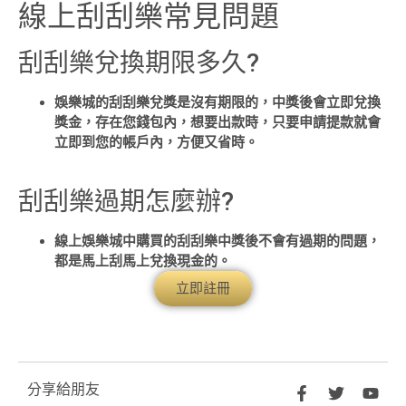
線上刮刮樂常見問題
刮刮樂兌換期限多久?
娛樂城的刮刮樂兌獎是沒有期限的，中獎後會立即兌換
獎金，存在您錢包內，想要出款時，只要申請提款就會
立即到您的帳戶內，方便又省時。
刮刮樂過期怎麼辦?
線上娛樂城中購買的刮刮樂中獎後不會有過期的問題，
都是馬上刮馬上兌換現金的。
立即註冊
分享給朋友