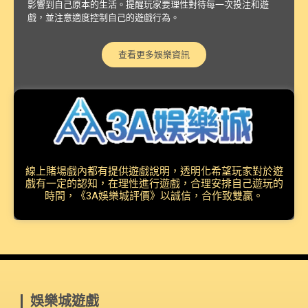
影響到自己原本的生活。提醒玩家要理性對待每一次投注和遊
戲，並注意適度控制自己的遊戲行為。
查看更多娛樂資訊
線上賭場戲內都有提供遊戲說明，透明化希望玩家對於遊
戲有一定的認知，在理性進行遊戲，合理安排自己遊玩的
時間，《3A娛樂城評價》以誠信，合作致雙贏。
3A娛樂城 了解更多
娛樂城遊戲