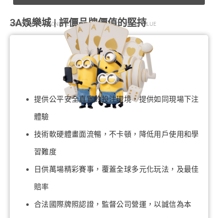
3A娛樂城 | 評價品牌價值的堅持
ABOUT TU CASINO ONLINE CASINO INSISTENCE OF BRAND VALUE
提供公平安全真實的投注環境，提供如同現場下注
體驗
技術軟硬體畫面流暢，不卡頓，降低用戶使用和學
習難度
日供萬場精彩賽事，覆蓋全球多元化玩法，及最佳
賠率
合法國際牌照認證，監督公司營運，以誠信為本