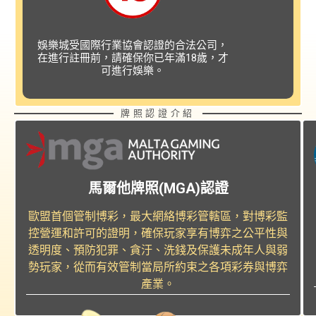
娛樂城受國際行業協會認證的合法公司，
在進行註冊前，請確保你已年滿18歲，才
可進行娛樂。
牌照認證介紹
馬爾他牌照(MGA)認證
歐盟首個管制博彩，最大網絡博彩管轄區，對博彩監
控營運和許可的證明，確保玩家享有博弈之公平性與
透明度、預防犯罪、貪汙、洗錢及保護未成年人與弱
勢玩家，從而有效管制當局所約束之各項彩券與博弈
產業。