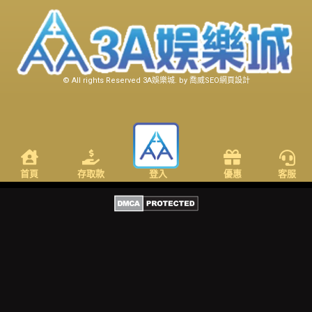
© All rights Reserved
3A娛樂城
. by
喬威SEO網頁設計
首頁
存取款
登入
優惠
客服