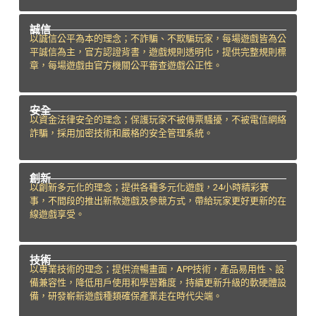
誠信
以誠信公平為本的理念；不詐騙、不欺騙玩家，每場遊戲皆為公
平誠信為主，官方認證背書，遊戲規則透明化，提供完整規則標
章，每場遊戲由官方機關公平審查遊戲公正性。
安全
以資金法律安全的理念；保護玩家不被傳票騷擾，不被電信網絡
詐騙，採用加密技術和嚴格的安全管理系統。
創新
以創新多元化的理念；提供各種多元化遊戲，24小時精彩賽
事，不間段的推出新款遊戲及參競方式，帶給玩家更好更新的在
線遊戲享受。
技術
以專業技術的理念；提供流暢畫面，APP技術，產品易用性、設
備兼容性，降低用戶使用和學習難度，持續更新升級的軟硬體設
備，研發嶄新遊戲種類確保產業走在時代尖端。