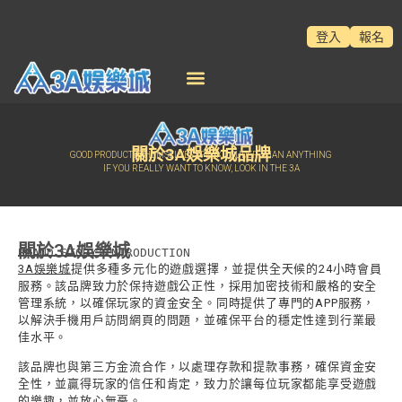
登入
報名
關於3A娛樂城品牌
GOOD PRODUCTS THEMSELVES SPEAK LOUDER THAN ANYTHING
IF YOU REALLY WANT TO KNOW, LOOK IN THE 3A
關於3A娛樂城
BRAND STORY INTRODUCTION
3A娛樂城
提供多種多元化的遊戲選擇，並提供全天候的24小時會員
服務。該品牌致力於保持遊戲公正性，採用加密技術和嚴格的安全
管理系統，以確保玩家的資金安全。同時提供了專門的APP服務，
以解決手機用戶訪問網頁的問題，並確保平台的穩定性達到行業最
佳水平。
該品牌也與第三方金流合作，以處理存款和提款事務，確保資金安
全性，並贏得玩家的信任和肯定，致力於讓每位玩家都能享受遊戲
的樂趣，並放心無憂。